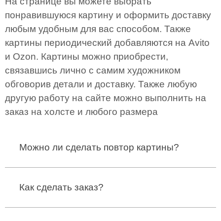
На странице вы можете выбрать
понравившуюся картину и оформить доставку
любым удобным для вас способом. Также
картины периодический добавляются на Avito
и Ozon. Картины можно приобрести,
связавшись лично с самим художником
обговорив детали и доставку. Также любую
другую работу на сайте можно выполнить на
заказ на холсте и любого размера
Можно ли сделать повтор картины?
Да, можно сделать повтор с любой моей картины
или написать по фото.
Как сделать заказ?
Вы можете написать лично мне на WhatsApp +7