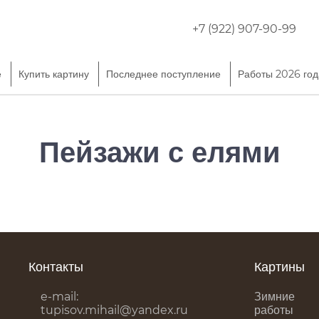
+7 (922) 907-90-99
е
Купить картину
Последнее поступление
Работы 2026 год
Пейзажи c елями
Контакты
Картины
e-mail:
Зимние
tupisov.mihail@yandex.ru
работы