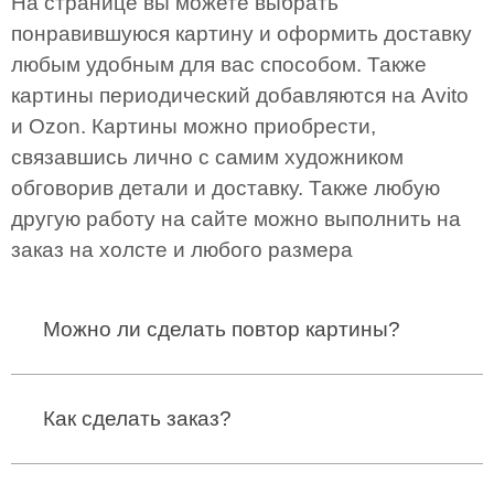
На странице вы можете выбрать
понравившуюся картину и оформить доставку
любым удобным для вас способом. Также
картины периодический добавляются на Avito
и Ozon. Картины можно приобрести,
связавшись лично с самим художником
обговорив детали и доставку. Также любую
другую работу на сайте можно выполнить на
заказ на холсте и любого размера
Можно ли сделать повтор картины?
Да, можно сделать повтор с любой моей картины
или написать по фото.
Как сделать заказ?
Вы можете написать лично мне на WhatsApp +7